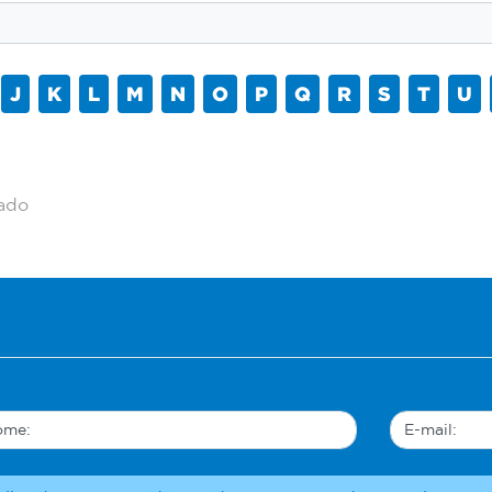
J
K
L
M
N
O
P
Q
R
S
T
U
tado