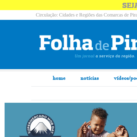
SEJ
Circulação: Cidades e Regiões das Comarcas de Pira
home
notícias
vídeos/po