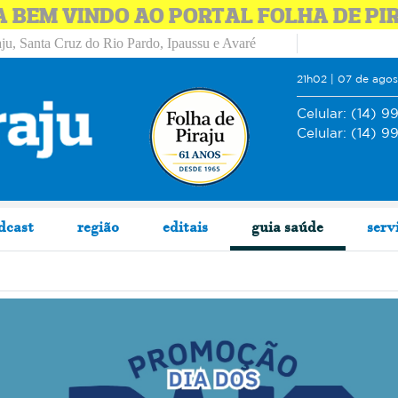
A BEM VINDO AO PORTAL FOLHA DE PI
ju, Santa Cruz do Rio Pardo, Ipaussu e Avaré
21h02 | 07 de ago
Celular:
(14) 9
Celular:
(14) 9
dcast
região
editais
guia saúde
serv