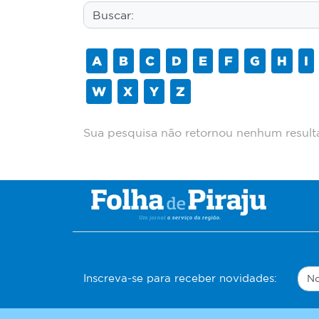
A
B
C
D
E
F
G
H
I
W
X
Y
Z
Sua pesquisa não retornou nenhum resul
Inscreva-se para receber novidades: