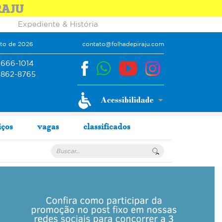
RAJU
Expediente & História
sto de 2026
contato@folhadepiraju.com
9666-1014
9862-8765
iços
vagas
classificados