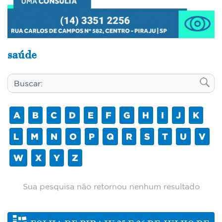
saúde
A
B
C
D
E
F
G
H
I
J
K
L
M
N
O
P
Q
R
S
T
U
V
W
X
Y
Z
Sua pesquisa não retornou nenhum resultado