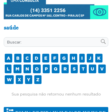
saúde
A
B
C
D
E
F
G
H
I
J
K
L
M
N
O
P
Q
R
S
T
U
V
W
X
Y
Z
Sua pesquisa não retornou nenhum resultado