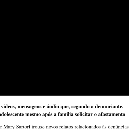
e vídeos, mensagens e áudio que, segundo a denunciante,
dolescente mesmo após a família solicitar o afastamento
 Mary Sartori trouxe novos relatos relacionados às denúncias