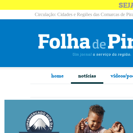
SEJ
Circulação: Cidades e Regiões das Comarcas de Pira
home
notícias
vídeos/po