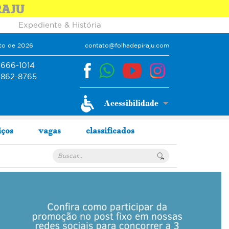
RAJU
Expediente & História
sto de 2026
contato@folhadepiraju.com
9666-1014
9862-8765
iços
vagas
classificados