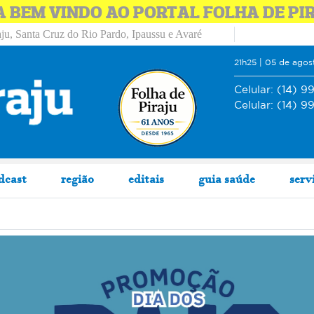
A BEM VINDO AO PORTAL FOLHA DE PI
ju, Santa Cruz do Rio Pardo, Ipaussu e Avaré
21h25 | 05 de ago
Celular:
(14) 9
Celular:
(14) 9
dcast
região
editais
guia saúde
serv