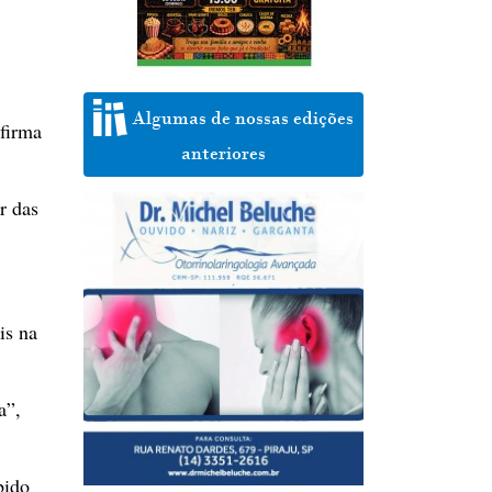
Algumas de nossas edições
firma
anteriores
r das
is na
a”,
bido