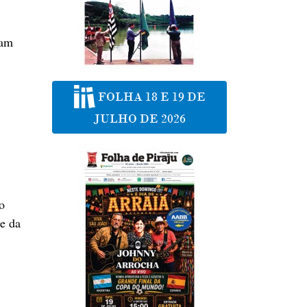
iam
FOLHA 18 E 19 DE
JULHO DE 2026
o
 e da