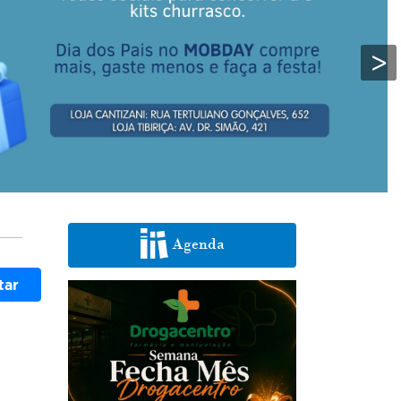
>
Agenda
tar