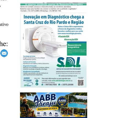
o
ativo
he: