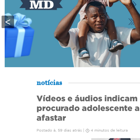
<
notícias
Vídeos e áudios indicam 
procurado adolescente a
afastar
Postado à, 59 dias atrás |
4 minutos de leitura