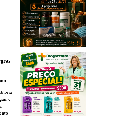
egras
non
ditoria
gais e
a
ento