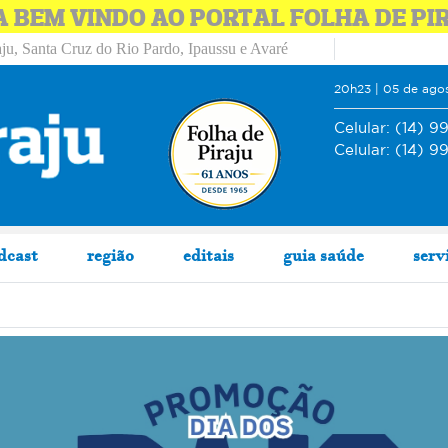
A BEM VINDO AO PORTAL FOLHA DE PI
ju, Santa Cruz do Rio Pardo, Ipaussu e Avaré
20h23 | 05 de ago
Celular:
(14) 9
Celular:
(14) 9
dcast
região
editais
guia saúde
serv