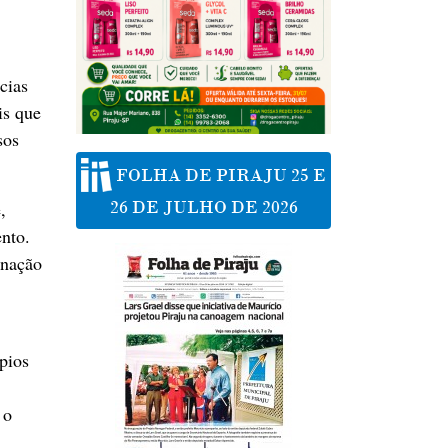
cias
is que
sos
FOLHA DE PIRAJU 25 E
26 DE JULHO DE 2026
,
ento.
inação
ípios
 o