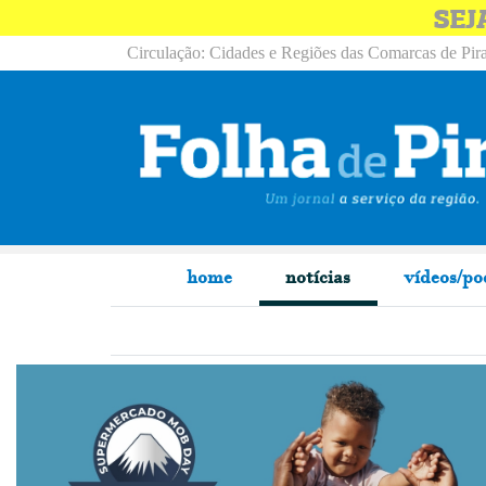
SEJ
Circulação: Cidades e Regiões das Comarcas de Pira
home
notícias
vídeos/po