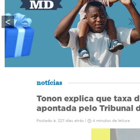
<
notícias
Tonon explica que taxa do
apontada pelo Tribunal 
Postado à, 227 dias atrás |
4 minutos de leitura