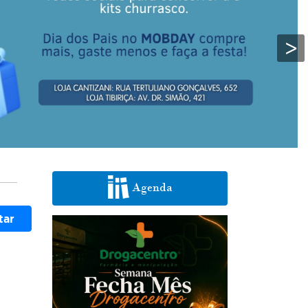
>
Agenda
tar