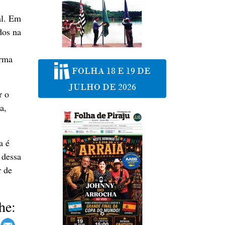
al. Em
dos na
orma
FOLHA 18 E 19 DE
JULHO DE 2026
r o
a,
a é
 dessa
r de
he: