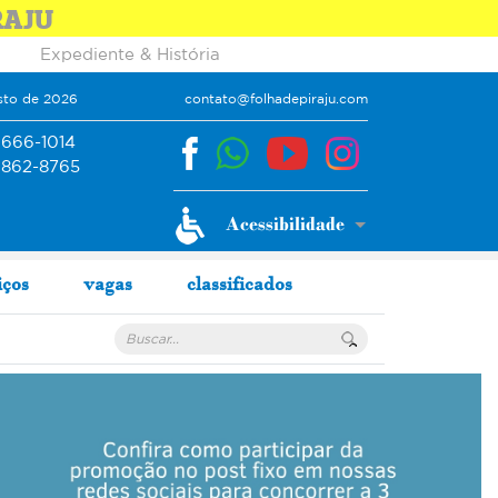
RAJU
Expediente & História
sto de 2026
contato@folhadepiraju.com
9666-1014
9862-8765
iços
vagas
classificados