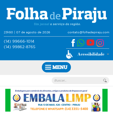
23h50 | 07 de agosto de 2026
contato@folhadepiraju.com
(14) 99666-1014
(14) 99862-8765