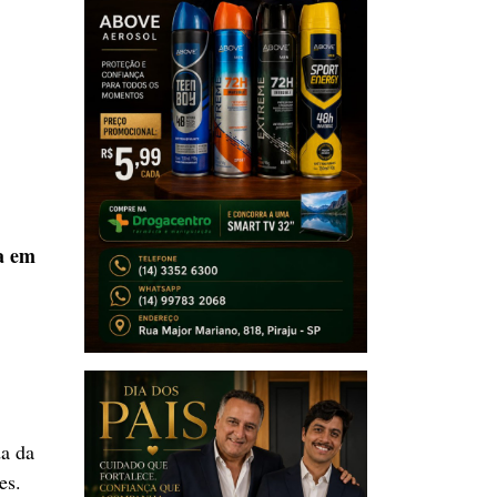
da em
da da
es.