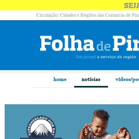
SEJ
Circulação: Cidades e Regiões das Comarcas de Pira
home
notícias
vídeos/po