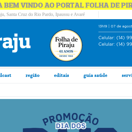
A BEM VINDO AO PORTAL FOLHA DE PI
ju, Santa Cruz do Rio Pardo, Ipaussu e Avaré
13h19 | 07 de agos
Celular:
(14) 9
Celular:
(14) 9
dcast
região
editais
guia saúde
serv