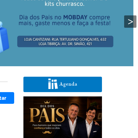
>
Agenda
tar