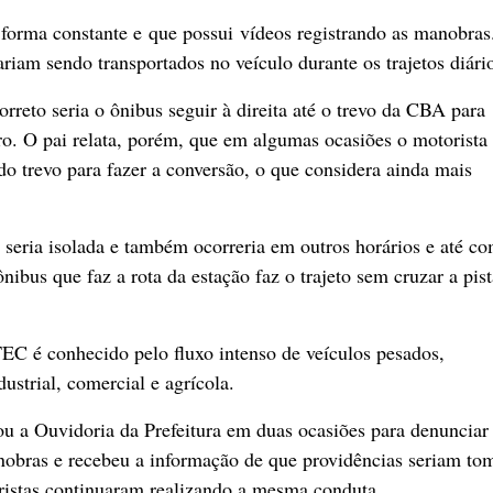
 forma constante e que possui vídeos registrando as manobras
riam sendo transportados no veículo durante os trajetos diári
reto seria o ônibus seguir à direita até o trevo da CBA para
uro. O pai relata, porém, que em algumas ocasiões o motorista
do trevo para fazer a conversão, o que considera ainda mais
 seria isolada e também ocorreria em outros horários e até c
bus que faz a rota da estação faz o trajeto sem cruzar a pist
EC é conhecido pelo fluxo intenso de veículos pesados,
ustrial, comercial e agrícola.
rou a Ouvidoria da Prefeitura em duas ocasiões para denunciar
nobras e recebeu a informação de que providências seriam to
istas continuaram realizando a mesma conduta.