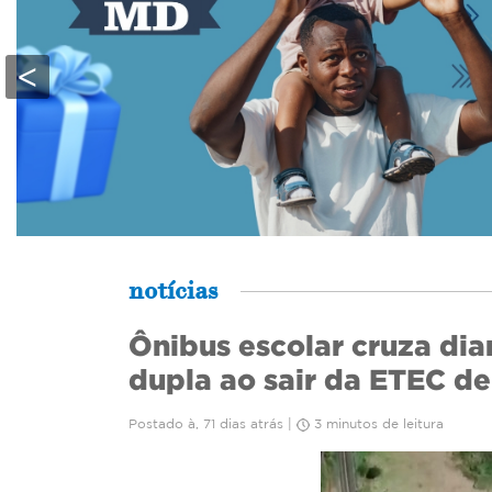
<
notícias
Ônibus escolar cruza dia
dupla ao sair da ETEC de
Postado à, 71 dias atrás |
3 minutos de leitura