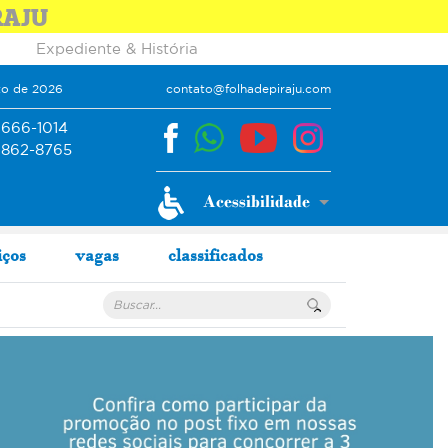
RAJU
Expediente & História
to de 2026
contato@folhadepiraju.com
9666-1014
9862-8765
iços
vagas
classificados