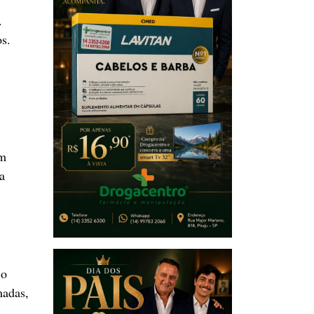
.
os.
om
a
 o
madas,