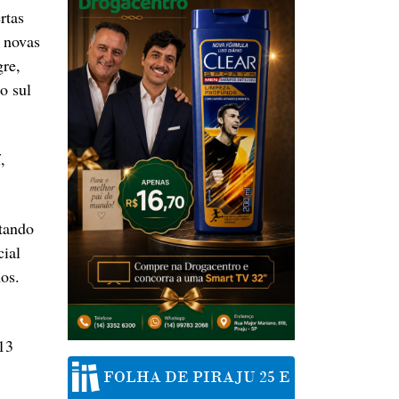
rtas
 novas
gre,
o sul
,
ntando
cial
os.
 13
FOLHA DE PIRAJU 25 E