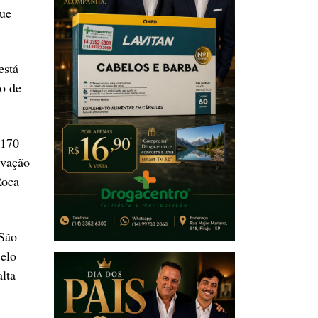
que
está
ão de
 170
evação
Roca
 São
elo
lta