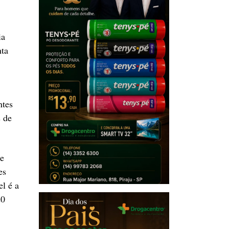
ia
nta
ntes
 de
de
es
el é a
20