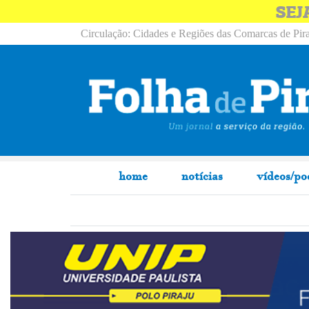
SEJ
Circulação: Cidades e Regiões das Comarcas de Pira
home
notícias
vídeos/po