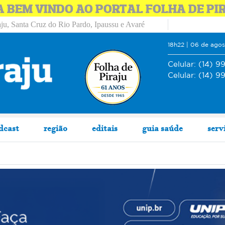
A BEM VINDO AO PORTAL FOLHA DE PI
ju, Santa Cruz do Rio Pardo, Ipaussu e Avaré
18h22 | 06 de ago
Celular:
(14) 9
Celular:
(14) 9
dcast
região
editais
guia saúde
serv