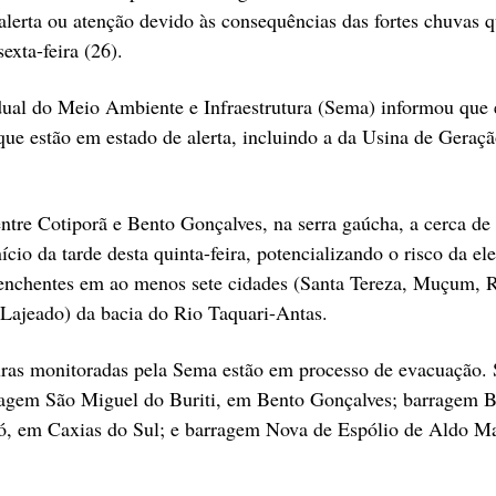
lerta ou atenção devido às consequências das fortes chuvas 
exta-feira (26).
adual do Meio Ambiente e Infraestrutura (Sema) informou que 
ue estão em estado de alerta, incluindo a da Usina de Geraç
 entre Cotiporã e Bento Gonçalves, na serra gaúcha, a cerca de
cio da tarde desta quinta-feira, potencializando o risco da el
 enchentes em ao menos sete cidades (Santa Tereza, Muçum, 
 Lajeado) da bacia do Rio Taquari-Antas.
turas monitoradas pela Sema estão em processo de evacuação.
rragem São Miguel do Buriti, em Bento Gonçalves; barragem B
, em Caxias do Sul; e barragem Nova de Espólio de Aldo Ma