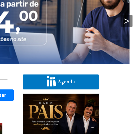
>
Agenda
tar