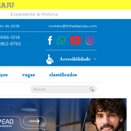
RAJU
Expediente & História
sto de 2026
contato@folhadepiraju.com
9666-1014
9862-8765
iços
vagas
classificados