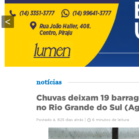
<
notícias
Chuvas deixam 19 barra
no Rio Grande do Sul (Ag.
Postado à, 825 dias atrás |
6 minutos de leitura