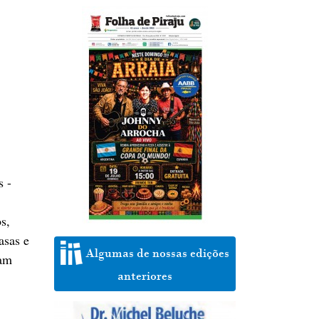
s -
s,
asas e
Algumas de nossas edições
ram
anteriores